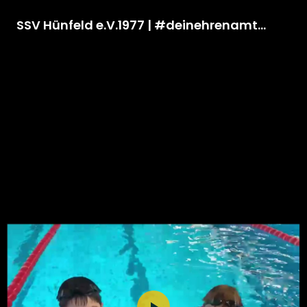
SSV Hünfeld e.V.1977 | #deinehrenamt - Klappe auf fürs Ehrenamt